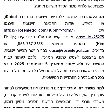
עצמית, או עלויות מכוח הסדר תשלום מותנה.
,
iRobot
בכדי להצטרף לתביעה הייצוגית נגד חברת
מה הלאה:
או למידע אודות התביעה הייצוגית היכנסו
https://rosenlegal.com/submit-form/?
אל:
Phillip
, או צרו קשר עם עו"ד פיליפ קים (
case_id=23275
), במספר החינמי 866-767-3653, או
Kim
. כבר הוגשה תביעה ייצוגית.
case@rosenlegal.com
בדוא"ל:
אם ברצונכם לשמש כתובע המרכזי, עליכם לעתור לבית
תובע
.
בספטמבר 2025
5
עד ולא יאוחר מתאריך
המשפט
מרכזי הוא גורם מייצג, הפועל בשמם של כל השותפים לתביעה
בכל הנוגע לניהול ההתדיינות המשפטית.
למה משרד רוזן עורכי דין:
אנו מעודדים את המשקיעים לבחור
עורך דין ראוי, בעל עבר של הצלחות מובילות. לעיתים קרובות,
משרדי עורכי דין המוציאים הודעות חסרים ניסיון דומה,