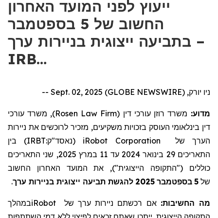
ייעוץ לפני המועד האחרון
החשוב של 5 בספטמבר
בתביעה ייצוגית בניירות ערך –
IRB…
ניו יורק, Sept. 02, 2025 (GLOBE NEWSWIRE) --
), משרד עורכי
Rosen Law Firm
משרד רוזן עורכי דין (
מדוע:
דין בינלאומי העוסק בזכויות משקיעים, מזכיר לרוכשים את
ניירות
) בין
IRBT:
נאסד"ק
(
iRobot Corporation
של
הערך
, שני התאריכים
2025
במרץ
11
עד
2024
בינואר
29
התאריכים
כוללים ("התקופה הייצוגית"), את המועד האחרון החשוב
.
להגשת תביעה ייצוגית בניירות ערך
2025
בספטמבר
5
של
במהלך
iRobot
של
ניירות ערך
אם רכשתם
מה החשיבות:
התקופה הייצוגית
, ייתכן שאתם זכאים לפיצוי ללא דמי השתתפות