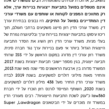
משאבים, או הכרת עמיתים משמעותית.
רבים ממשרדים אלה
אינם מטפלים בפועל בתביעות ייצוגיות בניירות ערך, אלא
רק מתווכים המפנים לקוחות או שותפים עם משרדי עורכי
דין המתדיינים בפועל על התיקים.
היו נבונים בבחירת עורך
דין. משרד עורכי הדין רוזן מייצג משקיעים ברחבי העולם, תוך
ריכוז עיסוקו בתביעות ייצוגיות בניירות ערך ובליטיגציה נגזרת של
בעלי מניות. משרד עורכי הדין רוזן השיג את הסדר התביעה
הייצוגית הגדול ביותר אי פעם בניירות ערך נגד חברה סינית.
שרותי
ISS
משרד רוזן עורכי דין מדורג במקום הראשון על ידי
תביעה ייצוגית, בגין מספר יישובי תביעות ייצוגיות בשנת 2017.
המשרד מדורג בין ארבעת הראשונים מדי שנה מאז שנת 2013,
והחזיר מאות מיליוני דולרים למשקיעים. בשנת 2019 לבדה
משרד עורכי הדין החזיר
מעל
438 מיליון דולרים למשקיעים.
בשנת 2020, השותף המייסד לורנס רוזן הוכרז על ידי חברת
מעורכי הדין
כ"ענק לשכת התביעות הייצוגיות". רבים
law360
Super
,
Lawdragon
במשרד זה מוכרים על ידי הביטאונים