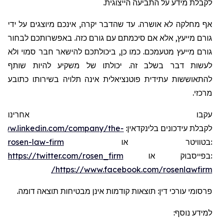
לקבלת מידע על התביעה הייצוגית.
אף מחלקה לא אושרה. עד שהדבר יקרה, אינכם מיוצגים על ידי
גורם מייעץ, אלא אם סיכמתם עם גורם כזה. באפשרותכם לבחור
גורם מייעץ מטעמכם. כמו כן, ביכולתכם להישאר חבר סמוי ולא
לעשות דבר בשלב זה. יכולתו של משקיע להיות שותף
להתאוששות עתידית פוטנציאלית אינה תלויה בשירותו כתובע
מרכזי.
עקבו אחרינו
/www.linkedin.com/company/the-
:
בלינקדאין
עידכונים
לקבלת
rosen-law-firm
או
בטוויטר
:
https://twitter.com/rosen_firm
או
בפייסבוק
:
https://www.facebook.com/rosenlawfirm/
פרסומי עורכי דין: תוצאות קודמות אינן מבטיחות תוצאה דומה.
למידע נוסף: