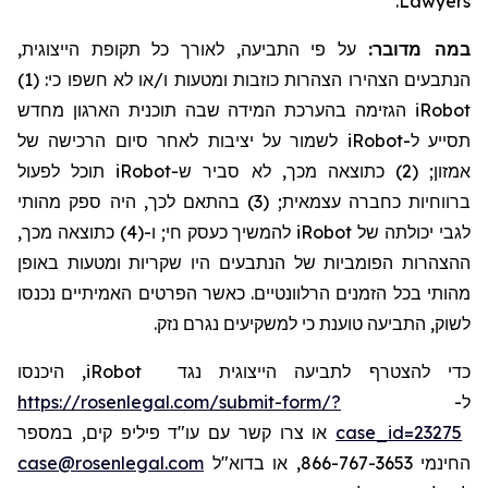
.
Lawyers
במה מדובר:
על פי התביעה, לאורך כל תקופת הייצוגית,
הנתבעים הצהירו הצהרות כוזבות ומטעות ו/או לא חשפו כי: (1)
הגזימה בהערכת המידה שבה תוכנית הארגון מחדש
iRobot
לשמור על יציבות לאחר סיום הרכישה של
iRobot
תסייע ל-
תוכל לפעול
iRobot
אמזון; (2) כתוצאה מכך, לא סביר ש-
ברווחיות כחברה עצמאית; (3) בהתאם לכך, היה ספק מהותי
להמשיך כעסק חי; ו-(4) כתוצאה מכך,
iRobot
לגבי יכולתה של
ההצהרות הפומביות של הנתבעים היו שקריות ומטעות באופן
מהותי בכל הזמנים הרלוונטיים. כאשר הפרטים האמיתיים נכנסו
לשוק, התביעה טוענת כי למשקיעים נגרם נזק.
, היכנסו
iRobot
כדי להצטרף לתביעה הייצוגית נגד
https://rosenlegal.com/submit-form/?
ל-
או צרו קשר עם עו"ד פיליפ קים, במספר
case_id=23275
case@rosenlegal.com
החינמי 866-767-3653, או בדוא"ל